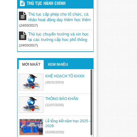
Kế hoạch hoạt động dạy và học năm
THỦ TỤC HÀNH CHÍNH
2017
(24/03/2017)
Thủ tục cấp phép cho tổ chức, cá
Thông báo – Nhiệm vụ trong năm
nhân hoạt động dạy thêm học thêm
học mới
(24/03/2017)
(24/03/2017)
Thủ tục chuyển trường và xin học
lại các trường cấp học phổ thông
(24/03/2017)
MỚI NHẤT
XEM NHIỀU
KHẾ HOẠCH TỔ KHXH
(26/11/2024)
THÔNG BÁO KHẨN
(11/07/2026)
Lễ tổng kết năm học 2025 –
2026
(02/06/2026)