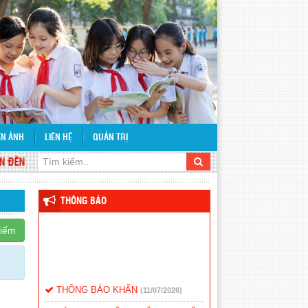
ỆN ẢNH
LIÊN HỆ
QUẢN TRỊ
ẾN VỚI TRƯỜNG THCS LÝ TỰ TRỌNG
THÔNG BÁO
kiếm
THÔNG BÁO KHẨN
(11/07/2026)
BÀI DỰ THI CÔNG VIÊN ĐỊA CHẤT