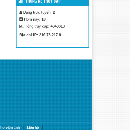
THỐNG KÊ TRUY CẬP
Đang trực tuyến:
2
Hôm nay:
18
Tổng truy cập:
4043313
Địa chỉ IP: 216.73.217.8
hư viện ảnh
Liên hệ