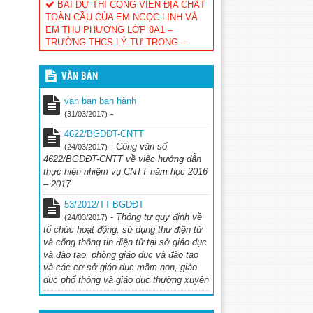
TOÀN CẦU CỦA EM NGỌC LINH VÀ
EM THU PHƯỢNG LỚP 8A1 –
TRƯỜNG THCS LÝ TỰ TRỌNG –
NAM XUÂN – KRÔNG NÔ
https://drive.google.com/file/d/1JjuPXWUOVBAws-
r2FKTfIlzJKCtiaWHe/view
(23/11/2023)
VĂN BẢN
BÀI DỰ THI CÔNG VIÊN ĐỊA CHẤT
van ban ban hành
TOÀN CẦU CỦA EM TRỌNG TẤN VÀ
-
(31/03/2017)
EM TUYẾT MAI LỚP 9A1 – TRƯỜNG
THCS LÝ TỰ TRỌNG – NAM XUÂN –
4622/BGDĐT-CNTT
KRÔNG NÔ
(23/11/2023)
-
Công văn số
(24/03/2017)
4622/BGDĐT-CNTT về việc hướng dẫn
BÀI DỰ THI CÔNG VIÊN ĐỊA CHẤT
thực hiện nhiệm vụ CNTT năm học 2016
TOÀN CẦU CỦA EM KHÁNH CHI VÀ
– 2017
EM MINH HẢI LỚP 7A1 – TRƯỜNG
53/2012/TT-BGDĐT
THCS LÝ TỰ TRỌNG – NAM XUÂN –
-
Thông tư quy định về
KRÔNG NÔ
(24/03/2017)
(23/11/2023)
tổ chức hoạt động, sử dụng thư điện tử
BÀI DỰ THI CÔNG VIÊN ĐỊA CHẤT
và cổng thông tin điện tử tại sở giáo dục
TOÀN CẦU CỦA EM AN VÀ EM NHƯ
và đào tạo, phòng giáo dục và đào tạo
LỚP 6A1 – TRƯỜNG THCS LÝ TỰ
và các cơ sở giáo dục mầm non, giáo
TRỌNG – NAM XUÂN – KRÔNG NÔ
dục phổ thông và giáo dục thường xuyên
(23/11/2023)