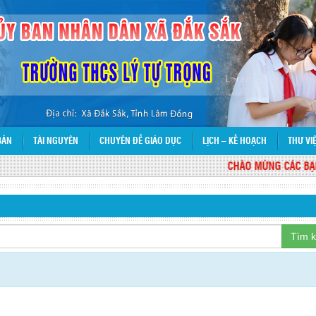
BẢN
TÀI NGUYÊN
CHUYÊN ĐỀ GIÁO DỤC
LỊCH – KẾ HOẠCH
THƯ VI
CHÀO MỪNG CÁC BẠN Đ
C
Tìm 