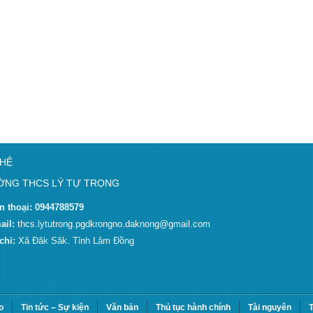
 HỆ
NG THCS LÝ TỰ TRỌNG
n thoại:
0944788579
ail:
thcs.lytutrong.pgdkrongno.daknong@gmail.com
 chỉ:
Xã Đăk Săk. Tỉnh Lâm Đồng
o
Tin tức – Sự kiện
Văn bản
Thủ tục hành chính
Tài nguyên
T