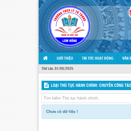
GIỚI THIỆU
TIN TỨC HOẠT ĐỘNG
VĂN 
Thứ sáu, 07/08/2026
LOẠI THỦ TỤC HÀNH CHÍNH: CHUYỂN CÔNG TÁ
Chưa có dữ liệu !