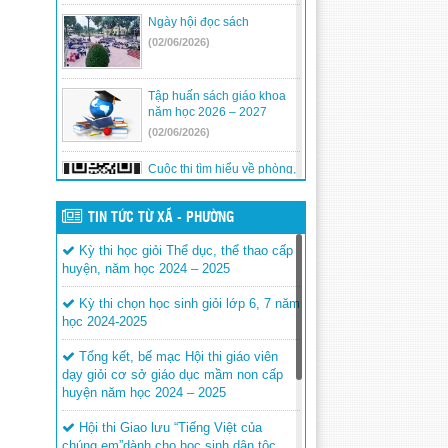
Ngày hội đọc sách
(02/06/2026)
Tập huấn sách giáo khoa
năm học 2026 – 2027
(02/06/2026)
Cuộc thi tìm hiểu về phòng,
chống tác hại của thuốc lá
năm học .2025 – 2026
TIN TỨC TỪ XÃ - PHƯỜNG
(01/06/2026)
Kỳ thi học giỏi Thể dục, thể thao cấp
Cuộc thi tìm hiểu bình đẳng
huyện, năm học 2024 – 2025
giới
(01/06/2026)
Kỳ thi chọn học sinh giỏi lớp 6, 7 năm
học 2024-2025
LỄ TỔNG KẾT NĂM HỌC
2025 – 2026
Tổng kết, bế mạc Hội thi giáo viên
(25/05/2026)
dạy giỏi cơ sở giáo dục mầm non cấp
huyện năm học 2024 – 2025
CÔ GIÁO ĐÀO THỊ THU
KIỀU ĐẠT THÀNH TÍCH
Hội thi Giao lưu “Tiếng Việt của
XUẤT SẮC TẠI TRẠI HUẤN
chúng em”dành cho học sinh dân tộc