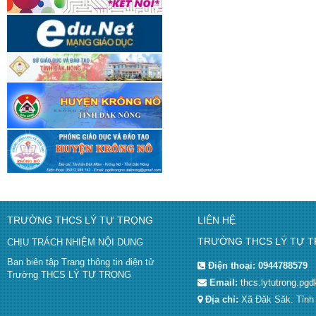
TRƯỜNG THCS LÝ TỰ TRỌNG
LIÊN HỆ
TRƯỜNG THCS LÝ TỰ 
CHỊU TRÁCH NHIỆM NỘI DUNG
Ban biên tập Trang thông tin điện tử
Điện thoại:
0944788579
Trường THCS LÝ TỰ TRỌNG
Email:
thcs.lytutrong.p
Địa chỉ:
Xã Đăk Săk. Tỉn