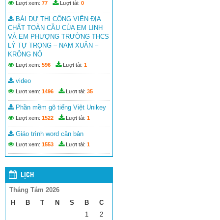
Lượt xem:
77
Lượt tải:
0
BÀI DỰ THI CÔNG VIÊN ĐỊA
CHẤT TOÀN CẦU CỦA EM LINH
VÀ EM PHƯỢNG TRƯỜNG THCS
LÝ TỰ TRỌNG – NAM XUÂN –
KRÔNG NÔ
Lượt xem:
596
Lượt tải:
1
video
Lượt xem:
1496
Lượt tải:
35
Phần mềm gõ tiếng Việt Unikey
Lượt xem:
1522
Lượt tải:
1
Giáo trình word căn bản
Lượt xem:
1553
Lượt tải:
1
LỊCH
Tháng Tám 2026
H
B
T
N
S
B
C
1
2