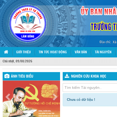
GIỚI THIỆU
TIN TỨC HOẠT ĐỘNG
VĂN BẢN
TÀI NGUYÊN
Chủ nhật, 09/08/2026
ẢNH TIÊU BIỂU
NGHIÊN CỨU KHOA HỌC
Chưa có dữ liệu !