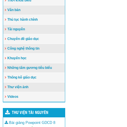
Thời khóa biểu
Văn bản
Thủ tục hành chính
Tài nguyên
Chuyên đề giáo dục
Công nghệ thông tin
Khuyến học
Những tấm gương tiêu biểu
Thống kê giáo dục
Thư viện ảnh
Videos
THƯ VIỆN TÀI NGUYÊN
Bài giảng Powpoint GDCD 8