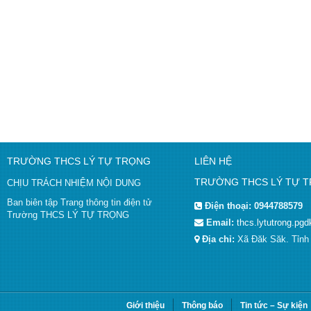
TRƯỜNG THCS LÝ TỰ TRỌNG
LIÊN HỆ
TRƯỜNG THCS LÝ TỰ 
CHỊU TRÁCH NHIỆM NỘI DUNG
Ban biên tập Trang thông tin điện tử
Điện thoại:
0944788579
Trường THCS LÝ TỰ TRỌNG
Email:
thcs.lytutrong.p
Địa chỉ:
Xã Đăk Săk. Tỉn
Giới thiệu
Thông báo
Tin tức – Sự kiện