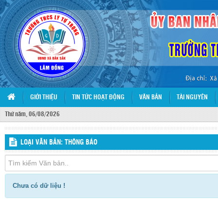
GIỚI THIỆU
TIN TỨC HOẠT ĐỘNG
VĂN BẢN
TÀI NGUYÊN
Thứ năm, 06/08/2026
LOẠI VĂN BẢN: THÔNG BÁO
Chưa có dữ liệu !