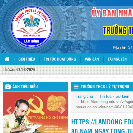
GIỚI THIỆU
TIN TỨC HOẠT ĐỘNG
VĂN BẢN
TÀI NGUYÊN
Thứ sáu, 07/08/2026
ẢNH TIÊU BIỂU
TRƯỜNG THCS LÝ TỰ TRỌNG
Trang chủ
Tin tức - Sự kiện
https://lamdong.edu.vn/vi/sg
bau-quoc-hoi-viet-nam-06-01-19
HTTPS://LAMDONG.ED
80-NAM-NGAY-TONG-TU