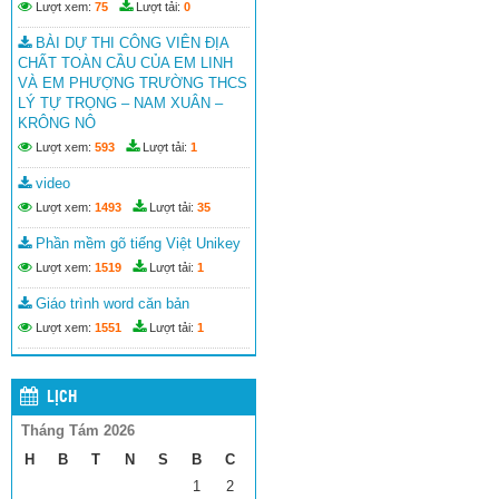
Lượt xem:
75
Lượt tải:
0
BÀI DỰ THI CÔNG VIÊN ĐỊA
CHẤT TOÀN CẦU CỦA EM LINH
VÀ EM PHƯỢNG TRƯỜNG THCS
LÝ TỰ TRỌNG – NAM XUÂN –
KRÔNG NÔ
Lượt xem:
593
Lượt tải:
1
video
Lượt xem:
1493
Lượt tải:
35
Phần mềm gõ tiếng Việt Unikey
Lượt xem:
1519
Lượt tải:
1
Giáo trình word căn bản
Lượt xem:
1551
Lượt tải:
1
LỊCH
Tháng Tám 2026
H
B
T
N
S
B
C
1
2