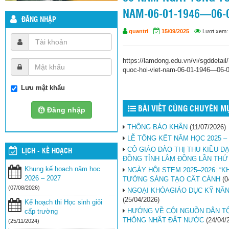
NAM-06-01-1946—06-
ĐĂNG NHẬP
quantri
15/09/2025
Lượt xem
https://lamdong.edu.vn/vi/sgddetai
quoc-hoi-viet-nam-06-01-1946—06-
Lưu mật khẩu
BÀI VIẾT CÙNG CHUYÊN M
Đăng nhập
THÔNG BÁO KHẨN
(11/07/2026)
LỄ TỔNG KẾT NĂM HỌC 2025 – 
CÔ GIÁO ĐÀO THỊ THU KIỀU Đ
LỊCH - KẾ HOẠCH
ĐỒNG TỈNH LÂM ĐỒNG LẦN THỨ 
Khung kế hoạch năm học
NGÀY HỘI STEM 2025–2026: “
2026 – 2027
TƯỞNG SÁNG TẠO CẤT CÁNH
(0
(07/08/2026)
NGOẠI KHÓAGIÁO DỤC KỸ NĂNG
(25/04/2026)
Kế hoạch thi Học sinh giỏi
HƯỚNG VỀ CỘI NGUỒN DÂN TỘ
cấp trường
THỐNG NHẤT ĐẤT NƯỚC
(24/04/
(25/11/2024)