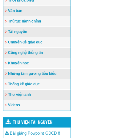
Thời khóa biểu
Văn bản
Thủ tục hành chính
Tài nguyên
Chuyên đề giáo dục
Công nghệ thông tin
Khuyến học
Những tấm gương tiêu biểu
Thống kê giáo dục
Thư viện ảnh
Videos
THƯ VIỆN TÀI NGUYÊN
Bài giảng Powpoint GDCD 8