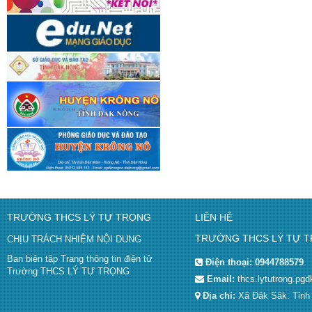
TRƯỜNG THCS LÝ TỰ TRỌNG
LIÊN HỆ
TRƯỜNG THCS LÝ TỰ 
CHỊU TRÁCH NHIỆM NỘI DUNG
Ban biên tập Trang thông tin điện tử
Điện thoại:
0944788579
Trường THCS LÝ TỰ TRỌNG
Email:
thcs.lytutrong.p
Địa chỉ:
Xã Đăk Săk. Tỉn